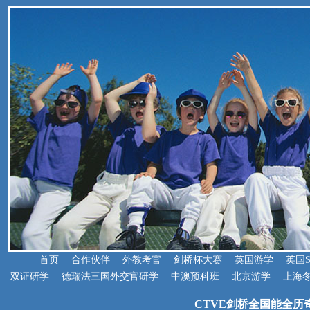
首页
合作伙伴
外教考官
剑桥杯大赛
英国游学
英国
双证研学
德瑞法三国外交官研学
中澳预科班
北京游学
上海
CTVE剑桥全国能全历