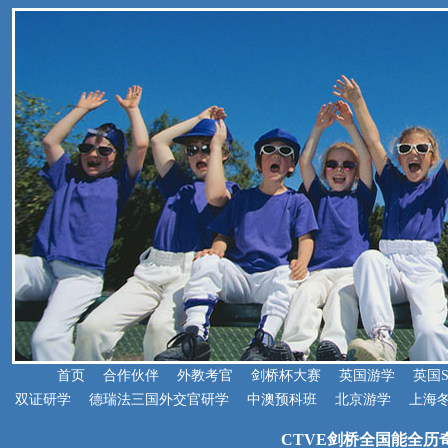
首页
合作伙伴
外教考官
剑桥杯大赛
英国游学
英国
双证研学
德瑞法三国外交官研学
中澳预科班
北京游学
上海
CTVE剑桥全国能全历