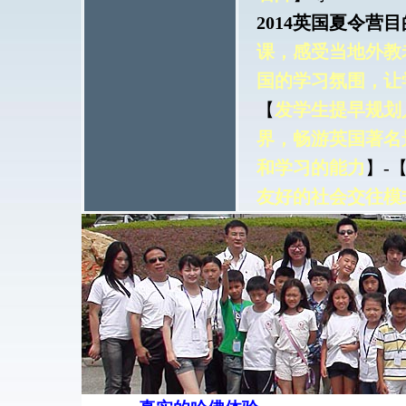
2014英国夏令营目
课，感受当地外教
国的学习氛围，让
【
发学生提早规划
界，畅游英国著名
和学习的能力
】-
友好的社会交往模